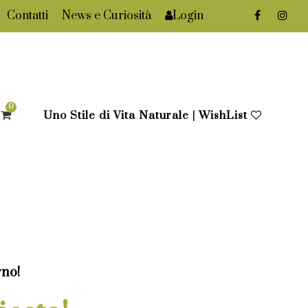
Contatti
News e Curiosità
Login
0
Uno Stile di Vita Naturale | WishList
rno!