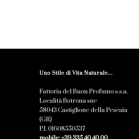
Uno Stile di Vita Naturale…
Fattoria del Buon Profumo s.s.a.
Località Botrona snc
58043 Castiglione della Pescaia
(GR)
P.I. 01608550537
mobile: +39 335 40 40 00