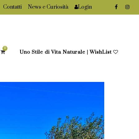
Contatti
News e Curiosità
Login
0
Uno Stile di Vita Naturale | WishList