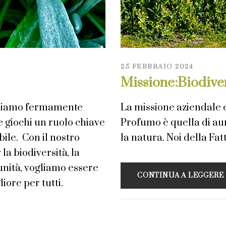
25 FEBBRAIO 2024
Missione:Biodiver
o siamo fermamente
La missione aziendale e
e giochi un ruolo chiave
Profumo è quella di au
bile. Con il nostro
la natura. Noi della Fa
a biodiversità, la
munità, vogliamo essere
CONTINUA A LEGGERE
ore per tutti.